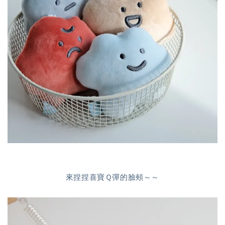
來捏捏喜寶Ｑ彈的臉頰～～