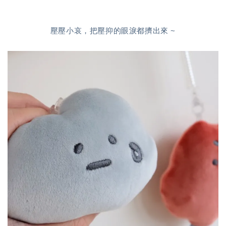
壓壓小哀，把壓抑的眼淚都擠出來 ~