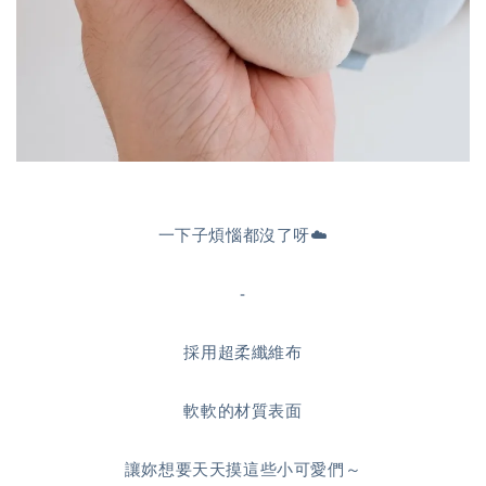
一下子煩惱都沒了呀☁️
-
採用超柔纖維布
軟軟的材質表面
讓妳想要天天摸這些小可愛們～