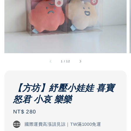
1
/
12
【方坊】紓壓小娃娃 喜寶
怒君 小哀 樂樂
Regular
NT$ 280
price
國際運費高漲請見諒｜TW滿1000免運