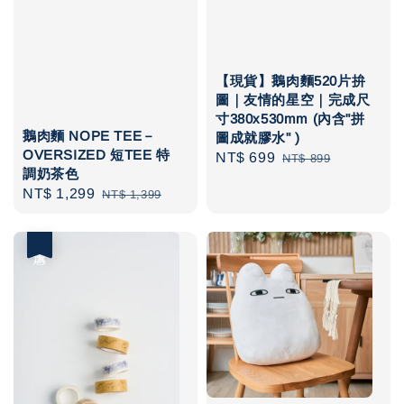
【現貨】鵝肉麵520片拚
圖｜友情的星空｜完成尺
寸380x530mm (內含"拼
鵝肉麵 NOPE TEE－
圖成就膠水" )
OVERSIZED 短TEE 特
Sale
NT$ 699
Regular
NT$ 899
調奶茶色
price
price
Sale
NT$ 1,299
Regular
NT$ 1,399
price
price
優惠