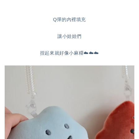
Q彈的內裡填充
讓小娃娃們
捏起來就好像小麻糬☁️☁️☁️