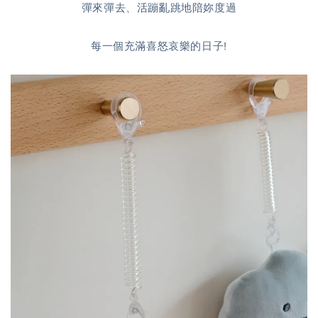
彈來彈去、活蹦亂跳地陪妳度過
每一個充滿喜怒哀樂的日子!