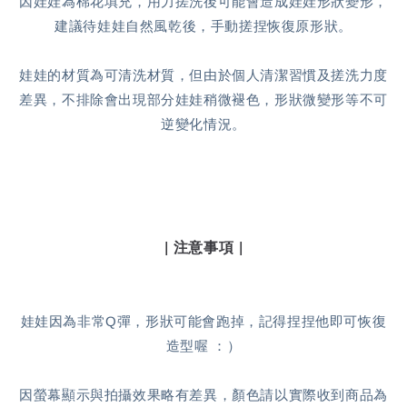
因娃娃為棉花填充，用力搓洗後可能會造成娃娃形狀變形，
建議待娃娃自然風乾後，手動搓捏恢復原形狀。
娃娃的材質為可清洗材質，但由於個人清潔習慣及搓洗力度
差異，不排除會出現部分娃娃稍微褪色，形狀微變形等不可
逆變化情況。
| 注意事項 |
娃娃因為非常Q彈，形狀可能會跑掉，記得捏捏他即可恢復
造型喔 ：）
因螢幕顯示與拍攝效果略有差異，顏色請以實際收到商品為