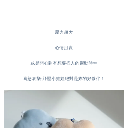
壓力超大
心情沮喪
或是開心到有想要捏人的衝動時🤏
喜怒哀樂-紓壓小娃娃絕對是妳的好夥伴！