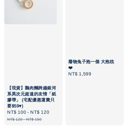
廢物兔子抱一個 大抱枕
❤️
Regular
NT$ 1,599
price
【現貨】鵝肉麵跨越銀河
系異次元超遠的友情「紙
膠帶」 (宅配優惠運費只
要$59♥️)
Sale
NT$ 100
-
NT$ 120
Regular
price
price
NT$ 120
-
NT$ 150