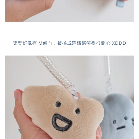
樂樂好像有 M傾向，被揉成這樣還笑得很開心 XDDD