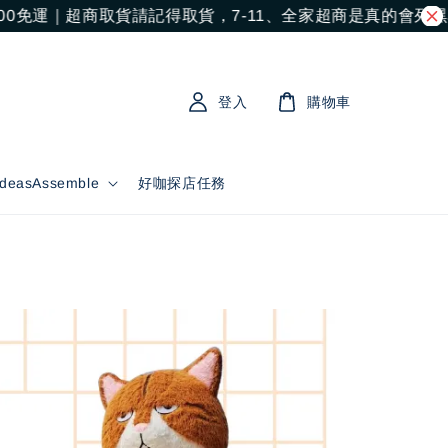
運｜超商取貨請記得取貨，7-11、全家超商是真的會列黑名單
登入
購物車
asAssemble
好咖探店任務