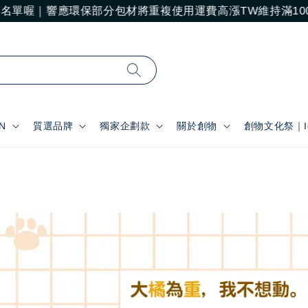
喔｜響應環保部分包材將重複使用
運費高漲TW維持滿1000免
N
質選品牌
獨家企劃款
關於創物
創物文化祭｜Ide