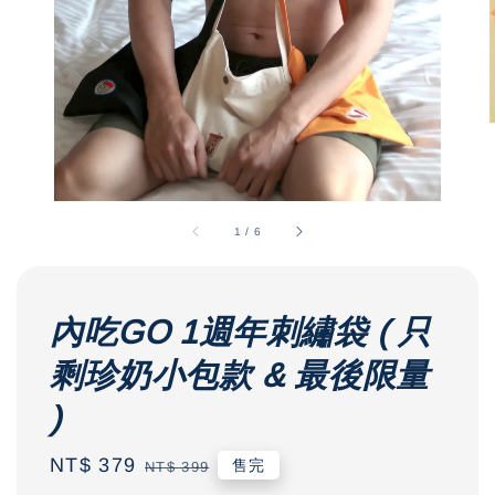
1
/
6
內吃GO 1週年刺繡袋 ( 只
剩珍奶小包款 & 最後限量
)
Sale
NT$ 379
Regular
售完
NT$ 399