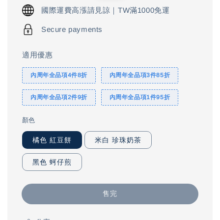
price
price
國際運費高漲請見諒｜TW滿1000免運
Secure payments
適用優惠
內周年全品項4件8折
內周年全品項3件85折
內周年全品項2件9折
內周年全品項1件95折
顏色
橘色 紅豆餅
米白 珍珠奶茶
黑色 蚵仔煎
售完