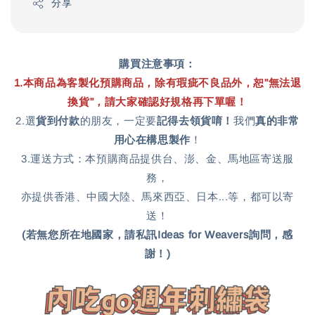
分享
購買注意事項：
1
.
本商品為
客製化預購商品，除有瑕疵不良品外，恕"無法退
換貨"
，
請大家確認好規格再下單喔！
2.選
貨到付款
的朋友，一定要
記得去領貨唷！
我們
真的非常
用心在構思製作
！
3.運送方式：本預購商品提供台、澎、金、馬地區寄送服
務，
亦提供香港、中國大陸、馬來西亞、日本...等，都可以寄
送！
(若無您所在地國家，請私訊Ideas for Weavers詢問，感
謝！)