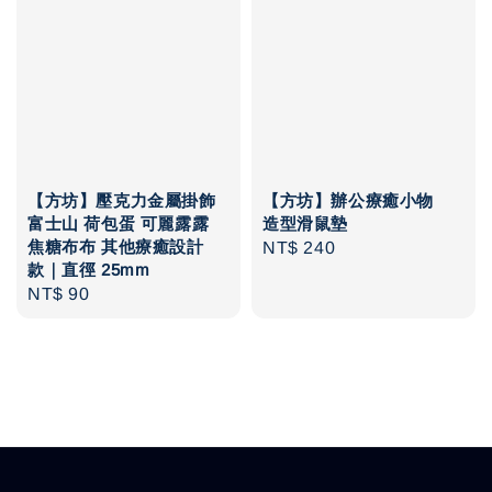
【方坊】壓克力金屬掛飾
【方坊】辦公療癒小物
富士山 荷包蛋 可麗露露
造型滑鼠墊
焦糖布布 其他療癒設計
Regular
NT$ 240
款｜直徑 25mm
price
Regular
NT$ 90
price