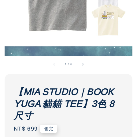
1
/
6
【MIA STUDIO｜BOOK
YUGA 貓貓 TEE】3色 8
尺寸
Regular
NT$ 699
售完