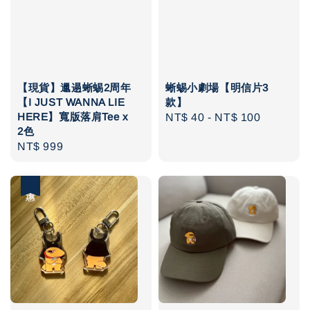
【現貨】邋遢蜥蜴2周年
蜥蜴小劇場【明信片3
【I JUST WANNA LIE
款】
HERE】寬版落肩Tee x
Regular
NT$ 40
-
NT$ 100
2色
price
Regular
NT$ 999
price
優惠