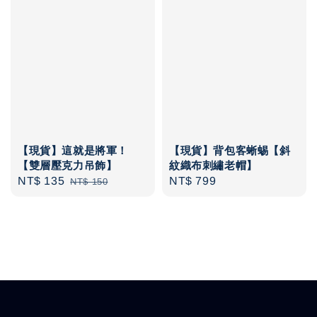
【現貨】這就是將軍！
【現貨】背包客蜥蜴【斜
【雙層壓克力吊飾】
紋織布刺繡老帽】
Sale
NT$ 135
Regular
Regular
NT$ 799
NT$ 150
price
price
price