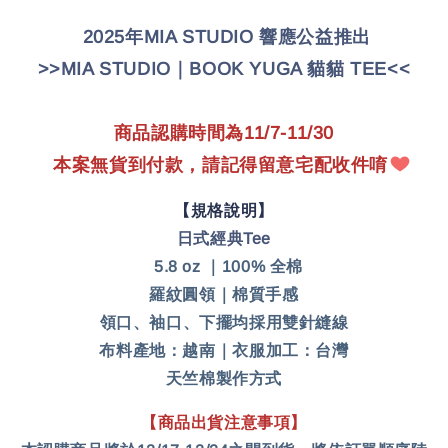
  2025年
MIA STUDIO
 響應公益推出 
>>MIA STUDIO｜BOOK YUGA 貓貓 TEE<<
商品認購時間為11/7-11/30
    本案無貨到付款，請記得留意宅配收件唷
【規格說明】
日式經典Tee
5.8 oz ｜100% 全棉
羅紋圓領｜棉質手感
領口、袖口、下擺均採用雙針縫線
布料產地：越南｜衣服
加工：台灣
天竺棉製作方式
【商品出貨注意事項】