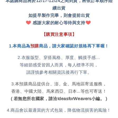
本認購商品將於12/17-12/24之間到貨，將依訂單順序陸
續出貨
如提早製作完畢，則會提前出貨
感謝大家的耐心等待與支持
【購買注意事項】
1
.
本商品為
預購
商
品
，
請大家確認好規格再下單喔！
2.衣服版型、穿搭風格、厚度、觸摸手感…
等細節感受皆因人而異，每人標準不同，
請謹慎參考相關資訊後再行下單。
3.
本預購商品提供台、澎、金、馬地區寄送服務，
香港、中國大陸、馬來西亞、日本...等也可寄送！
( 若無您所在國家，請洽IdeasforWeavers小編。 )
4.商品會以最適當的方式包裝，降低物流損害的風險！