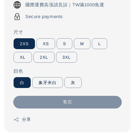
price
國際運費高漲請見諒｜TW滿1000免運
Secure payments
尺寸
2XS
XS
S
M
L
XL
2XL
3XL
顔色
白
象牙米白
灰
售完
分享