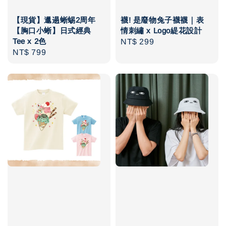
【現貨】邋遢蜥蜴2周年
襪! 是廢物兔子襪襪｜表
【胸口小蜥】日式經典
情刺繡 x Logo緹花設計
Tee x 2色
Regular
NT$ 299
Regular
NT$ 799
price
price