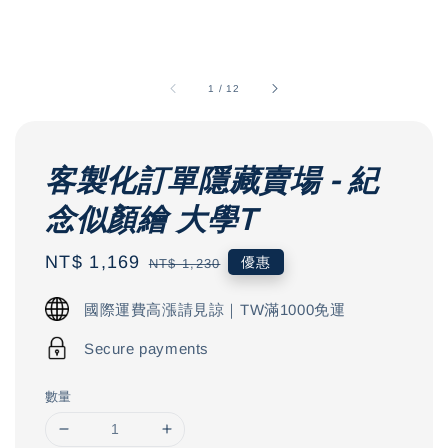
1
/
12
客製化訂單隱藏賣場 - 紀
念似顏繪 大學T
Sale
NT$ 1,169
Regular
優惠
NT$ 1,230
price
price
國際運費高漲請見諒｜TW滿1000免運
Secure payments
數量