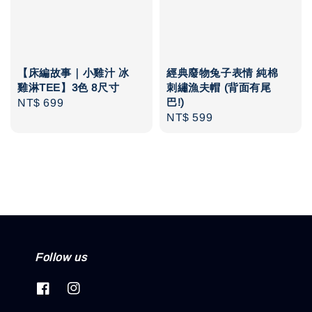
【床編故事｜小雞汁 冰
經典廢物兔子表情 純棉
雞淋TEE】3色 8尺寸
刺繡漁夫帽 (背面有尾
巴!)
Regular
NT$ 699
Regular
NT$ 599
price
price
Follow us