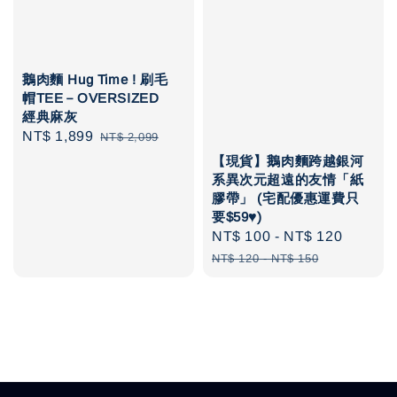
鵝肉麵 Hug Time ! 刷毛
帽TEE－OVERSIZED
經典麻灰
Sale
NT$ 1,899
Regular
NT$ 2,099
price
price
【現貨】鵝肉麵跨越銀河
系異次元超遠的友情「紙
膠帶」 (宅配優惠運費只
要$59♥️)
Sale
NT$ 100
-
NT$ 120
Regula
price
price
NT$ 120
-
NT$ 150