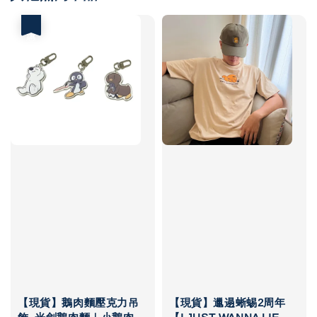
優惠
【現貨】鵝肉麵壓克力吊
【現貨】邋遢蜥蜴2周年