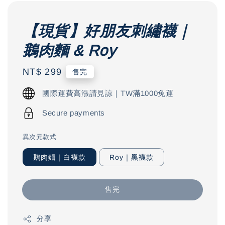
【現貨】好朋友刺繡襪｜
鵝肉麵 & Roy
Regular
NT$ 299
售完
price
國際運費高漲請見諒｜TW滿1000免運
Secure payments
異次元款式
鵝肉麵｜白襪款
Roy｜黑襪款
售完
分享