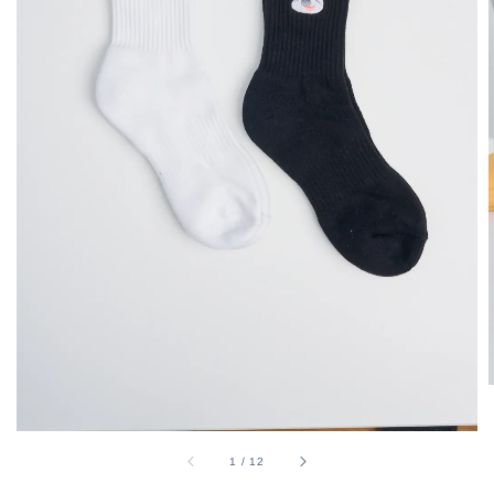
1
/
12