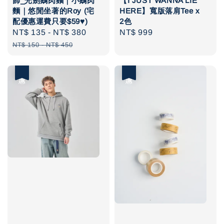
飾_光劍鵝肉麵｜小鵝肉
【I JUST WANNA LIE
麵｜悠閒坐著的Roy (宅
HERE】寬版落肩Tee x
配優惠運費只要$59♥️)
2色
Sale
NT$ 135
-
NT$ 380
Regular
Regular
NT$ 999
price
price
price
NT$ 150
-
NT$ 450
優惠
優惠