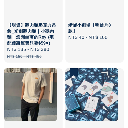
【現貨】鵝肉麵壓克力吊
蜥蜴小劇場【明信片3
飾_光劍鵝肉麵｜小鵝肉
款】
麵｜悠閒坐著的Roy (宅
Regular
NT$ 40
-
NT$ 100
配優惠運費只要$59♥️)
price
Sale
NT$ 135
-
NT$ 380
Regular
price
price
NT$ 150
-
NT$ 450
優惠