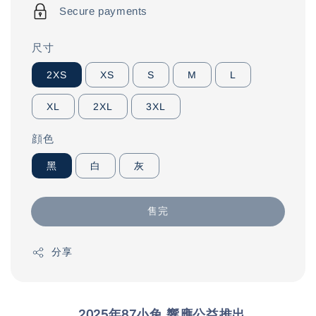
Secure payments
尺寸
2XS
XS
S
M
L
XL
2XL
3XL
顔色
黑
白
灰
售完
分享
  2025年87小兔 響應公益推出