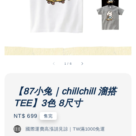
1
/
6
【87小兔｜chillchill 溜搭
TEE】3色 8尺寸
Regular
NT$ 699
售完
price
國際運費高漲請見諒｜TW滿1000免運