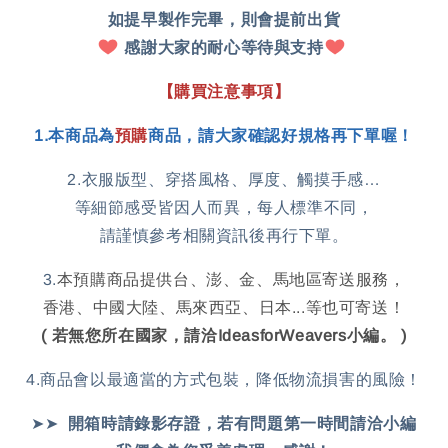
如提早製作完畢，則會提前出貨
感謝大家的耐心等待與支持
【購買注意事項】
1
.
本商品為
預購
商
品
，
請大家確認好規格再下單喔！
2.衣服版型、穿搭風格、厚度、觸摸手感…
等細節感受皆因人而異，每人標準不同，
請謹慎參考相關資訊後再行下單。
3.
本預購商品提供台、澎、金、馬地區寄送服務，
香港、中國大陸、馬來西亞、日本...等也可寄送！
( 若無您所在國家，請洽IdeasforWeavers小編。 )
4.商品會以最適當的方式包裝，降低物流損害的風險！
➤➤
開箱時請錄影存證，
若有問題第一時間請洽小編