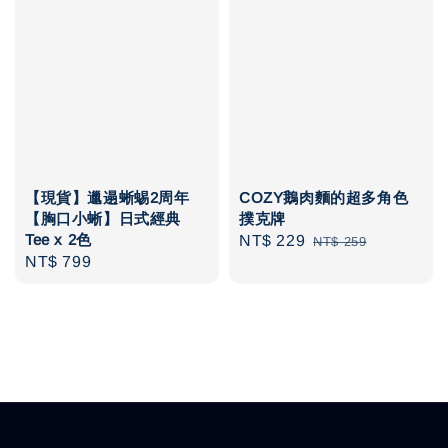
【現貨】邋遢蜥蜴2周年
COZY鵝肉麵的超多角色
【胸口小蜥】日式經典
撲克牌
Tee x 2色
Sale
NT$ 229
Regular
NT$ 259
Regular
NT$ 799
price
price
price