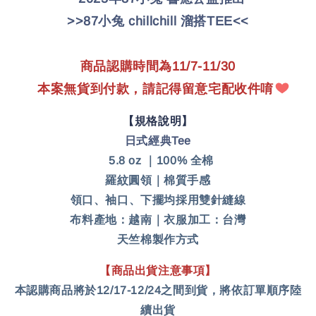
>>87小兔 chillchill 溜搭TEE<<
商品認購時間為11/7-11/30
    本案無貨到付款，請記得留意宅配收件唷
【規格說明】
日式經典Tee
5.8 oz ｜100% 全棉
羅紋圓領｜棉質手感
領口、袖口、下擺均採用雙針縫線
布料產地：越南｜衣服
加工：台灣
天竺棉製作方式
【商品出貨注意事項】
本認購商品將於12/17-12/24之間到貨，將依訂單順序陸
續出貨