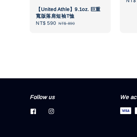
Sale
NT$ 
pric
【United Athle】9.1oz. 巨重
寬版落肩短袖T恤
Sale
NT$ 590
Regular
NT$ 890
price
price
Follow us
We ac