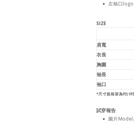
左袖口log
SIZE
肩寬
衣長
胸圍
袖長
袖口
*尺寸規格皆為吋(1吋=
試穿報告
圖片Model身