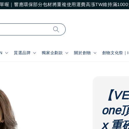
單喔｜響應環保部分包材將重複使用
運費高漲TW維持滿1000
N
質選品牌
獨家企劃款
關於創物
創物文化祭｜Ide
【VE
one
x 重