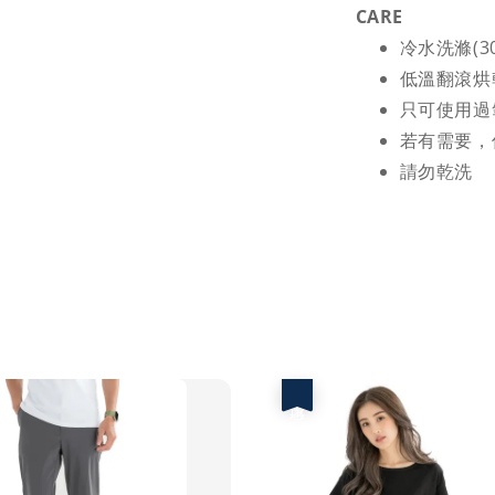
CARE
冷水洗滌(
低溫翻滾烘
只可使用過
若有需要，
請勿乾洗
優惠