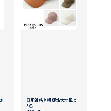
短
日系質感老帽 暖焙大地風 x
棉
5色