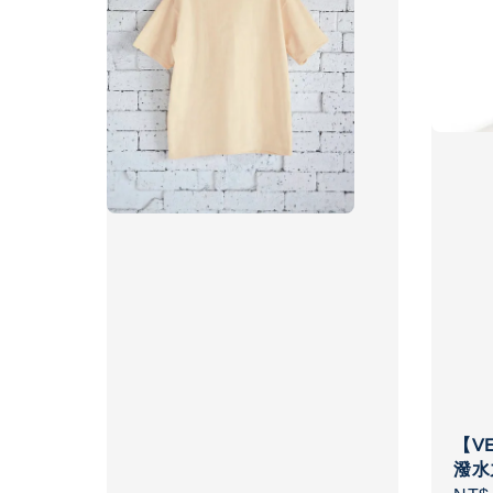
【V
潑水