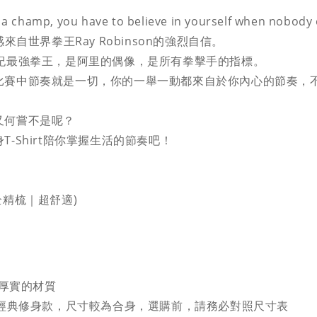
 a champ, you have to believe in yourself when nobody e
感來自世界拳王Ray Robinson的強烈自信。
世紀最強拳王，是阿里的偶像，是所有拳擊手的指標。
比賽中節奏就是一切，你的一舉一動都來自於你內心的節奏，
又何嘗不是呢？
T-Shirt陪你掌握生活的節奏吧！
(全精梳｜超舒適)
厚實的材質
Y 經典修身款，
尺寸較為合身，選購前，請務必對照尺寸表