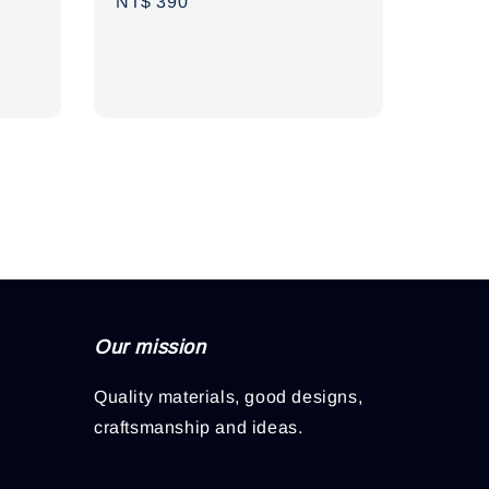
Regular
NT$ 390
price
Our mission
Quality materials, good designs,
craftsmanship and ideas.