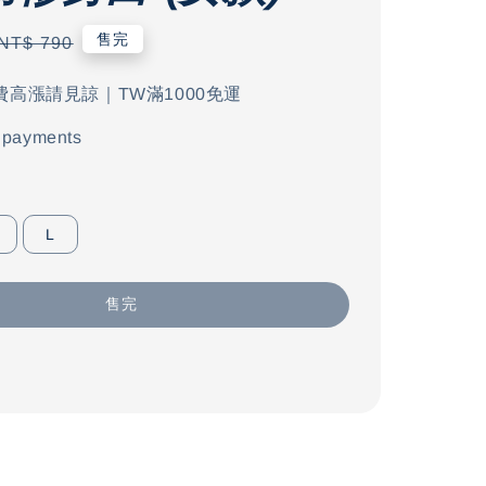
Regular
售完
NT$ 790
price
費高漲請見諒｜TW滿1000免運
 payments
L
售完