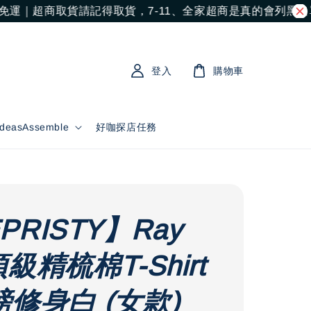
免運｜超商取貨請記得取貨，7-11、全家超商是真的會列黑名
登入
購物車
asAssemble
好咖探店任務
PRISTY】Ray
頂級精梳棉T-Shirt
磅修身白 (女款)