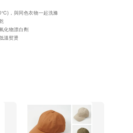
30℃)，與同色衣物一起洗滌
乾
氧化物漂白劑
低溫熨燙