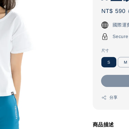
Sale
NT$ 590
price
國際運
Secure
尺寸
S
M
分享
商品描述