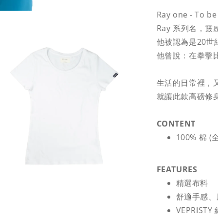
Ray one - To be
Ray 系列名，靈
他被認為是20
他曾說：在拳擊
生活的日常裡，
就讓此款高磅修身
CONTENT
100% 棉 
FEATURES
精選布料
舒適手感、
VEPRIST