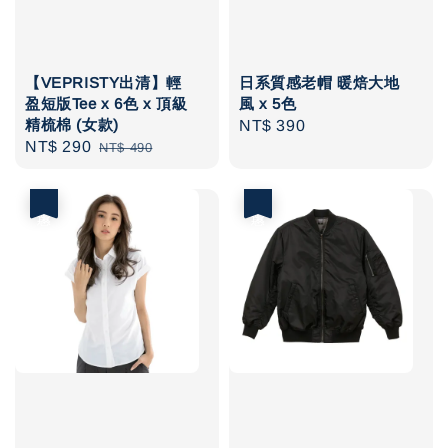
【VEPRISTY出清】輕
日系質感老帽 暖焙大地
盈短版Tee x 6色 x 頂級
風 x 5色
精梳棉 (女款)
Regular
NT$ 390
Sale
NT$ 290
Regular
NT$ 490
price
price
price
優惠
優惠