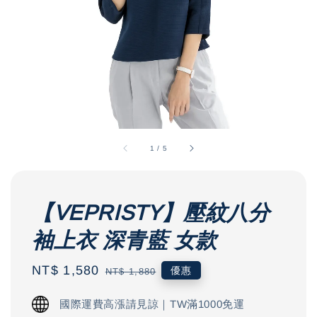
1
/
5
【VEPRISTY】壓紋八分
袖上衣 深青藍 女款
Sale
NT$ 1,580
Regular
優惠
NT$ 1,880
price
price
國際運費高漲請見諒｜TW滿1000免運