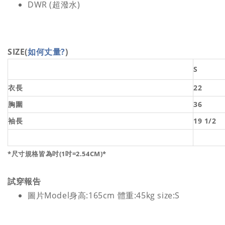
DWR (超潑水)
SIZE
(
如何丈量?
)
S
衣長
22
胸圍
36
袖長
19 1/2
*尺寸規格皆為吋(1吋=2.54CM)*
試穿報告
圖片Model身高:165cm 體重:45kg size:S