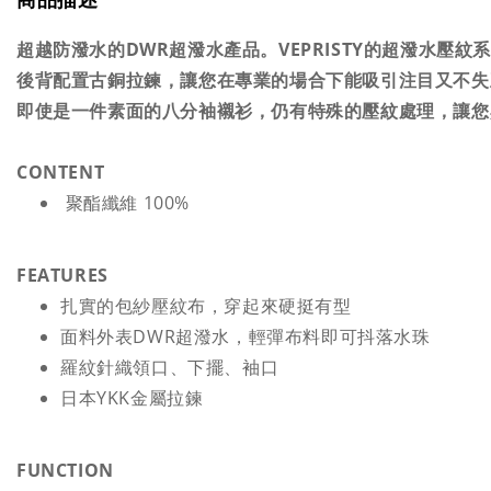
超越防潑水的DWR超潑水產品。VEPRISTY的超潑水壓
後背配置古銅拉鍊，讓您在專業的場合下能吸引注目又不失
即使是一件素面的八分袖襯衫，仍有特殊的壓紋處理，讓您
CONTENT
聚酯纖維 100%
FEATURES
扎實的包紗壓紋布，穿起來硬挺有型
面料外表DWR超潑水，輕彈布料即可抖落水珠
羅紋針織領口、下擺、袖口
日本YKK金屬拉鍊
FUNCTION