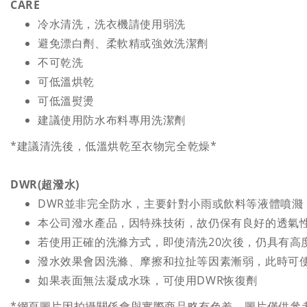
CARE
冷水清洗，洗衣機請使用弱洗
避免漂白劑、柔軟精或強效洗潔劑
不可乾洗
可低溫烘乾
可低溫熨燙
建議使用防水布料專用洗潔劑
*建議清洗後，低溫烘乾至衣物完全乾燥*
DWR(超潑水)
DWR並非完全防水，主要針對小雨或飲料等液體噴濺
本公司潑水產品，因特殊技術，故仍保有良好的透氣
若使用正確的洗滌方式，即使清洗20次後，仍具有高
潑水效果會因洗滌、摩擦和拉扯等因素漸弱，此時可使
如果表面無法凝成水珠，可使用DWR恢復劑
*網頁圖片因拍攝關係會與實際商品略有色差，圖片僅供參