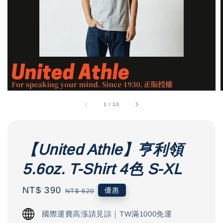
1
/
10
【United Athle】亨利領
5.6oz. T-Shirt 4色 S-XL
Sale
NT$ 390
Regular
優惠
NT$ 620
price
price
國際運費高漲請見諒｜TW滿1000免運