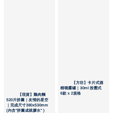
          【方坊】卡片式酒
精噴霧罐｜30ml 按壓式 
6款 x 2規格

          【現貨】鵝肉麵
520片拚圖｜友情的星空
｜完成尺寸380x530mm 
(內含"拼圖成就膠水" )
