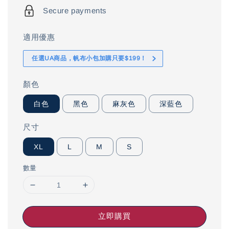
Secure payments
適用優惠
任選UA商品，帆布小包加購只要$199！
顏色
白色
黑色
麻灰色
深藍色
尺寸
XL
L
M
S
數量
立即購買