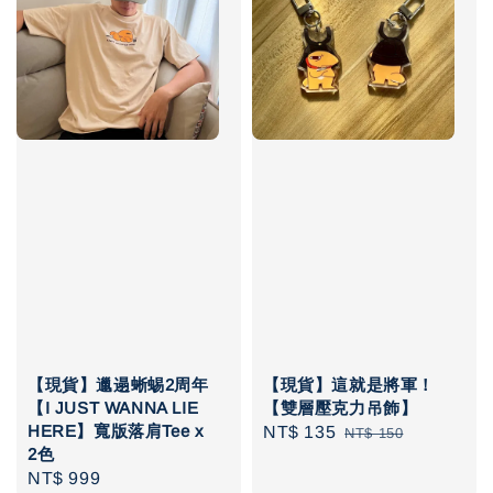
【現貨】邋遢蜥蜴2周年
【現貨】這就是將軍！
【I JUST WANNA LIE
【雙層壓克力吊飾】
HERE】寬版落肩Tee x
Sale
NT$ 135
Regular
NT$ 150
2色
price
price
Regular
NT$ 999