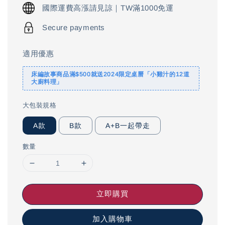
price
國際運費高漲請見諒｜TW滿1000免運
Secure payments
適用優惠
床編故事商品滿$500就送2024限定桌曆「小雞汁的12道
大廚料理」
大包裝規格
A款
B款
A+B一起帶走
數量
立即購買
加入購物車