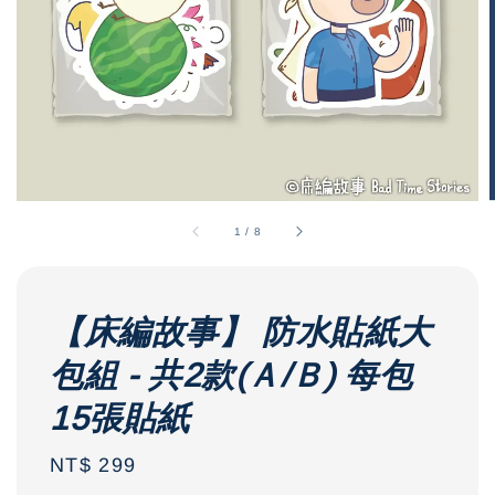
1
/
8
【床編故事】 防水貼紙大
包組 - 共2款(Ａ/Ｂ) 每包
15張貼紙
Regular
NT$ 299