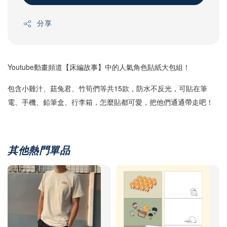
分享
Youtube動畫頻道【床編故事】中的人氣角色貼紙大包組！
包含小雞汁、菇兔君、竹筍們等共15款，防水不反光，可貼在筆
電、手機、鉛筆盒、行李箱，怎麼貼都可愛，把他們通通帶走吧！
其他熱門單品