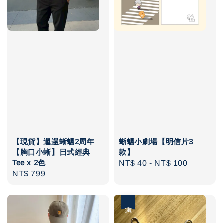
【現貨】邋遢蜥蜴2周年
蜥蜴小劇場【明信片3
【胸口小蜥】日式經典
款】
Tee x 2色
Regular
NT$ 40
-
NT$ 100
Regular
NT$ 799
price
price
優惠