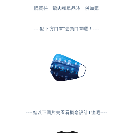
購買任一鵝肉麵單品時一併加購
----點下方口罩"去買口罩囉！----
----點以下圖片去看看概念設計T恤吧----