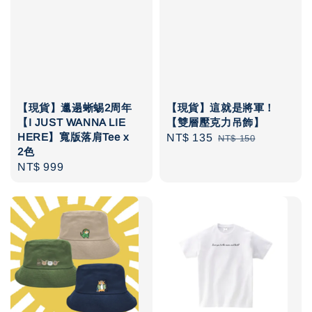
【現貨】邋遢蜥蜴2周年
【現貨】這就是將軍！
【I JUST WANNA LIE
【雙層壓克力吊飾】
HERE】寬版落肩Tee x
Sale
NT$ 135
Regular
NT$ 150
2色
price
price
Regular
NT$ 999
price