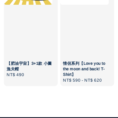
【肥油宇宙】3+1款 小圖
情侶系列【Love you to
漁夫帽
the moon and back! T-
Shirt】
Regular
NT$ 490
Regular
NT$ 590
-
NT$ 620
price
price