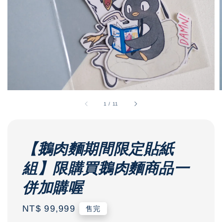
1
/
11
【鵝肉麵期間限定貼紙
組】限購買鵝肉麵商品一
併加購喔
Regular
NT$ 99,999
售完