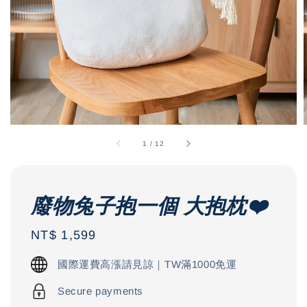
1
/
12
廢物兔子抱一個 大抱枕❤️
Regular
NT$ 1,599
price
國際運費高漲請見諒｜TW滿1000免運
Secure payments