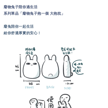
廢物兔子陪你過生活
系列單品
「
廢物兔子抱一個 大抱枕」
廢兔陪你一起生活
給你舒適厚實的安心！