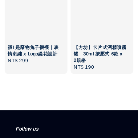
襪! 是廢物兔子襪襪｜表
【方坊】卡片式酒精噴霧
情刺繡 x Logo緹花設計
罐｜30ml 按壓式 6款 x
2規格
Regular
NT$ 299
Regular
NT$ 190
price
price
Follow us