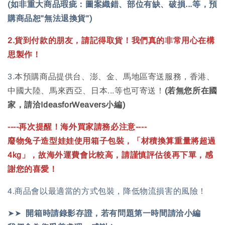
(如非重大商品瑕疵：圖案織錯、部位有缺、破損...等，預
購商品恕"無法退換貨")
2.貨到付款的朋友，請記得取貨！
我們
真的非常用心在構
思製作
！
3.
本預購商品提供台、澎、金、馬地區寄送服務，
香港、
中國大陸、馬來西亞、日本...等也可寄送！
(若無您所在國
家，請洽IdeasforWeavers小編)
----再次提醒！海外買家請務必注意----
廢物兔子造型娃娃使用箱子包裝，
「材積換算重量將超過
4
kg」，
故海外運費會比較高，請謹慎評估後再下單，感
謝您的喜愛！
4.商品會以最適當的方式包裝，降低物流損害的風險！
➤➤
開箱時請錄影存證，
若有問題第一時間請洽小編