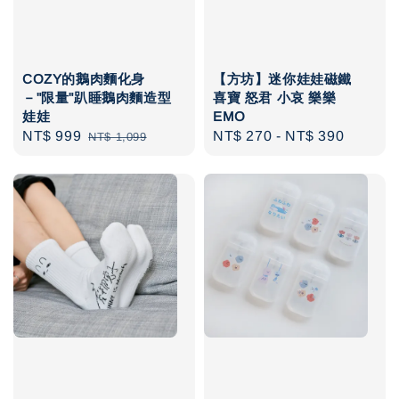
COZY的鵝肉麵化身
【方坊】迷你娃娃磁鐵
－"限量"趴睡鵝肉麵造型
喜寶 怒君 小哀 樂樂
娃娃
EMO
Sale
NT$ 999
Regular
Regular
NT$ 270
-
NT$ 390
NT$ 1,099
price
price
price