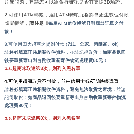
片無問題，建議您可以跟銀行確認是否有支援3D驗證。
2.可使用ATM轉帳，選用ATM轉帳服務將會產生數位付款
虛擬帳號，
請注意!!!
每筆ATM數位帳號只對應該訂單之付
款！
3.可使用四大超商之貨到付款 (
711、全家、萊爾富、ok
)
請
務必填寫正確相關收件資料
，並請記得取貨！
如商品退回
後
要重新寄出
則會
酌收重新寄件物流處理費80元！
p.s.超商未取達第3次，則列入黑名單
4.可使用超商取貨不付款，並由信用卡或ATM轉帳購買
請
務必填寫正確相關收件資料，避免無法取貨之窘境
，並請
記得取貨！
如商品退回後
要重新寄出
則會
酌收重新寄件物流
處理費80元！
p.s.超商未取達第3次，則列入黑名單