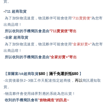
貨。
-
711 超商取貨
為了加快物流速度，物流夥伴可能會使用
"711賣貨便"
為您寄
出商品唷！
所以收到的手機簡訊會是由
"711賣貨便"寄出
-全家 超商取貨
為了加快物流速度，物流夥伴可能會使用
"全家好賣+"
為您寄
出商品唷！
所以收到的手機簡訊會是由
"
全家好賣+
"寄出
$80｜滿千免運折抵$80
【萊爾富/ok超商取貨
】
再以
-出貨後最快2~3個工作天配達指定超商後，
簡訊通知取
貨。
-物流夥伴會使用綠界對應的系統為您出貨！
收到的手機簡訊會有
"創物織造"的訊息~