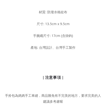
材質: 防潑水格紋布
尺寸: 13.5cm x 9.5cm
手腕繩尺寸: 17cm (含掛鉤)
產地: 台灣設計、台灣手工製作
| 注意事項 |
手拎包為媽媽手工車縫，商品難免有不完美的地方，要求完美的人
建議多考慮喔