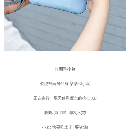
打開手拎包
發現裡面居然有 樂樂和小哀
正在進行一場天使與魔鬼的拉扯 XD
樂樂: 買了啦! 哪次不買!
小哀: 快要吃土了! 要省錢!