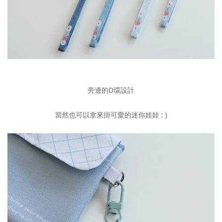
旁邊的D環設計
當然也可以拿來掛可愛的迷你娃娃 : )