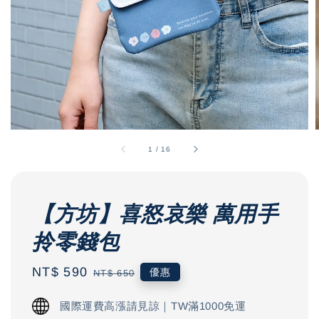
1
/
16
【方坊】喜怒哀樂 萬用手
拎零錢包
Sale
NT$ 590
Regular
優惠
NT$ 650
price
price
國際運費高漲請見諒｜TW滿1000免運