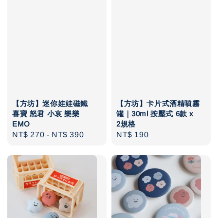
【方坊】迷你娃娃磁鐵
【方坊】卡片式酒精噴霧
喜寶 怒君 小哀 樂樂
罐｜30ml 按壓式 6款 x
EMO
2規格
Regular
NT$ 270
-
NT$ 390
Regular
NT$ 190
price
price