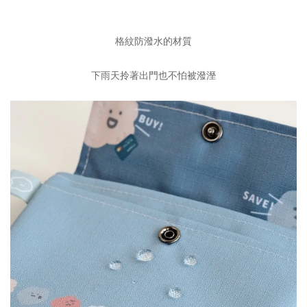
格紋防潑水的材質
下雨天拎著出門也不怕被潑溼