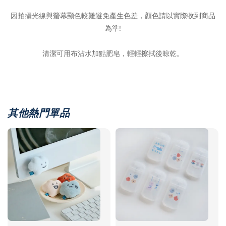
因拍攝光線與螢幕顯色較難避免產生色差，顏色請以實際收到商品
為準!
清潔可用布沾水加點肥皂，輕輕擦拭後晾乾。
其他熱門單品