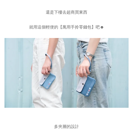
還是下樓去超商買東西
就用這個輕便的【萬用手拎零錢包】吧☻︎
多夾層的設計