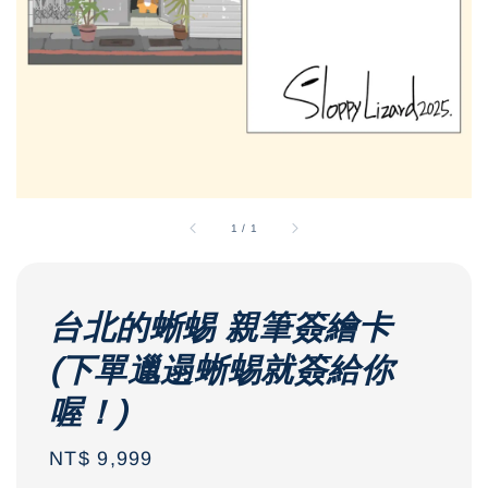
1
/
1
台北的蜥蜴 親筆簽繪卡
(下單邋遢蜥蜴就簽給你
喔！)
Regular
NT$ 9,999