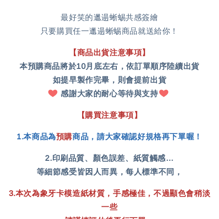
最好笑的邋遢蜥蜴共感簽繪
只要購買任一邋遢蜥蜴商品就送給你！
【商品出貨注意事項】
本預購商品將於10月底左右，依訂單順序陸續出貨
如提早製作完畢，則會提前出貨
感謝大家的耐心等待與支持
【
購買注意事項】
1
.
本商品為
預購
商
品
，
請大家確認好規格再下單喔！
2.印刷品質、顏色誤差、紙質觸感…
等細節感受皆因人而異，每人標準不同，
3.本次為象牙卡模造紙材質，手感極佳，不過顯色會稍淡
一些