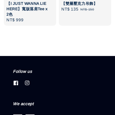
【I JUST WANNA LIE
【雙層壓克力吊飾】
HERE】寬版落肩Tee x
Sale
NT$ 135
Regular
NT$ 150
2色
price
price
Regular
NT$ 999
price
Follow us
We accept