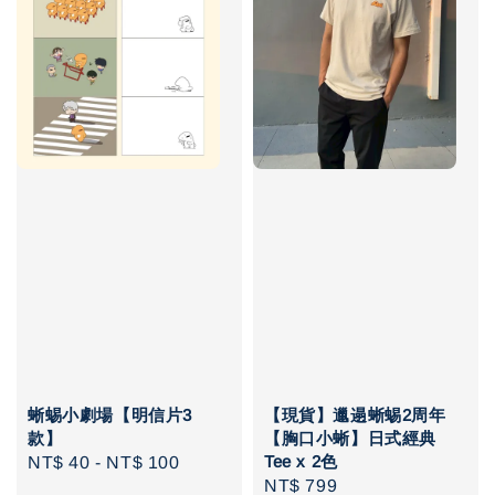
蜥蜴小劇場【明信片3
【現貨】邋遢蜥蜴2周年
款】
【胸口小蜥】日式經典
Tee x 2色
Regular
NT$ 40
-
NT$ 100
Regular
NT$ 799
price