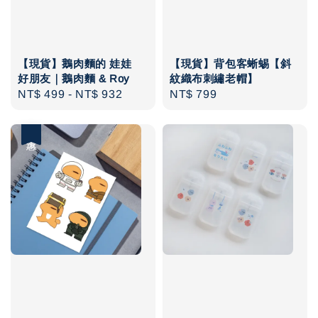
【現貨】鵝肉麵的 娃娃
【現貨】背包客蜥蜴【斜
好朋友｜鵝肉麵 & Roy
紋織布刺繡老帽】
Regular
NT$ 499
-
NT$ 932
Regular
NT$ 799
price
price
優惠