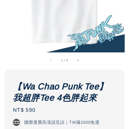
1
/
6
【Wa Chao Punk Tee】
我超胖Tee 4色胖起來
Regular
NT$ 590
price
國際運費高漲請見諒｜TW滿1000免運