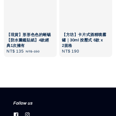
【現貨】形形色色的蜥蜴
【方坊】卡片式酒精噴霧
【防水圖鑑貼紙】4款經
罐｜30ml 按壓式 6款 x
典1次擁有
2規格
Sale
NT$ 135
Regular
Regular
NT$ 190
NT$ 150
price
price
price
Follow us