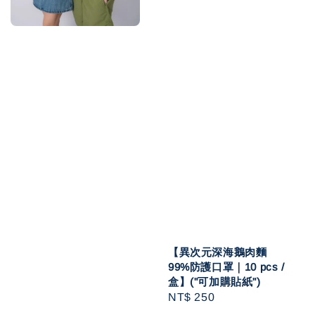
【異次元深海鵝肉麵
99%防護口罩｜10 pcs /
盒】("可加購貼紙")
Regular
NT$ 250
price