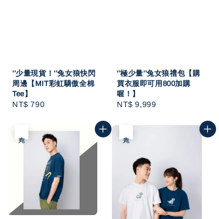
‘’少量現貨！‘’兔女狼快閃
‘’極少量‘’兔女狼禮包【購
周邊【MIT彩虹驕傲全棉
買衣服即可用800加購
Tee】
喔！】
Regular
NT$ 790
Regular
NT$ 9,999
price
price
售完
售完