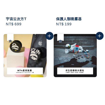
宇宙云次方T
保護人類噴霧器
Regular
NT$ 699
Regular
NT$ 199
price
price
售完
優惠
售完