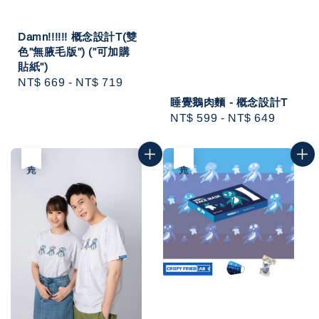
Damn!!!!!! 概念設計T(雙
色"無腋毛版") ("可加購
貼紙")
Regular
NT$ 669
-
NT$ 719
price
睡覺鵝肉麵 - 概念設計T
Regular
NT$ 599
-
NT$ 649
price
售完
售完