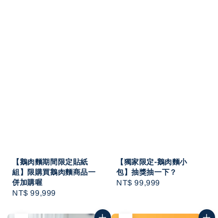
【鵝肉麵期間限定貼紙
【獨家限定-鵝肉麵小
組】限購買鵝肉麵商品一
包】抽獎抽一下？
併加購喔
Regular
NT$ 99,999
Regular
NT$ 99,999
price
price