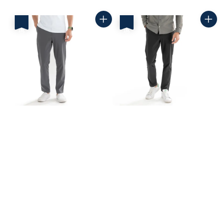
price
price
price
price
優惠
優惠