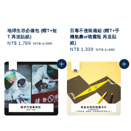
地球生存必備包 (帽T+短
百毒不侵裝備組 (帽T+手
T 再送貼紙)
機氣囊or噴霧瓶 再送貼
紙)
Sale
NT$ 1,789
Regular
NT$ 1,989
Sale
NT$ 1,339
Regular
NT$ 1,489
price
price
price
price
優惠
售完
售完