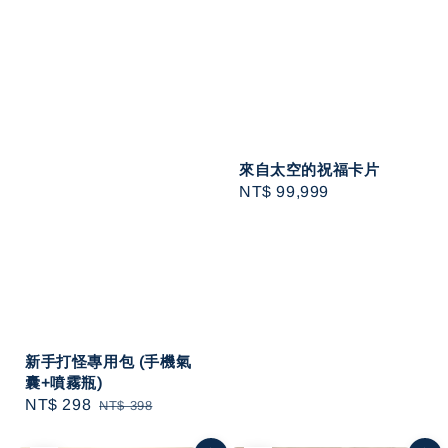
來⾃太空的祝福卡片
Regular
NT$ 99,999
price
新手打怪專用包 (手機氣
囊+噴霧瓶)
Sale
NT$ 298
Regular
NT$ 398
price
price