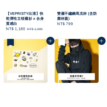
【VEPRISTY出清】快
雙層不鏽鋼馬克杯 (含防
乾彈性立領襯衫 x 合身
塵杯蓋)
質感白
Regular
NT$ 799
Sale
NT$ 1,180
Regular
NT$ 1,880
price
price
price
優惠
售完