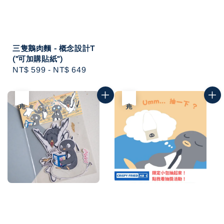
三隻鵝肉麵 - 概念設計T
("可加購貼紙")
Regular
NT$ 599
-
NT$ 649
price
售完
售完