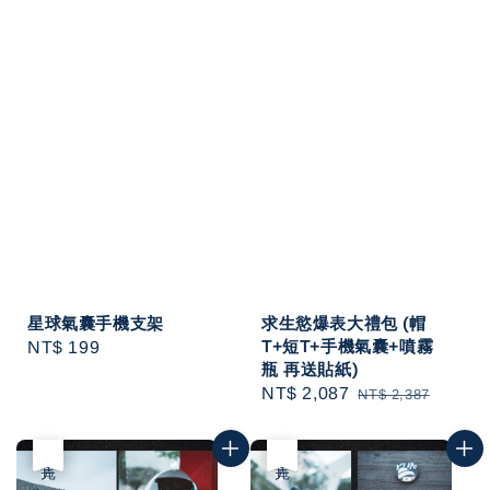
星球氣囊手機支架
求生慾爆表大禮包 (帽
T+短T+手機氣囊+噴霧
Regular
NT$ 199
瓶 再送貼紙)
price
Sale
NT$ 2,087
Regular
NT$ 2,387
price
price
優惠
售完
優惠
售完