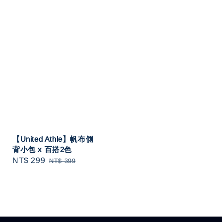
【United Athle】帆布側
背小包 x 百搭2色
Sale
NT$ 299
Regular
NT$ 399
price
price