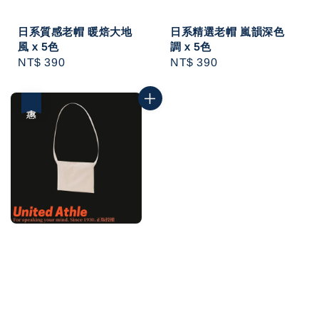
日系質感老帽 暖焙大地
日系精選老帽 嵐韻深色
風 x 5色
調 x 5色
Regular
NT$ 390
Regular
NT$ 390
price
price
優惠