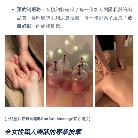
預約制服務
：全預約制確保了每一位客人的隱私與諮詢
品質，從呼吸導引到深層推撥，每一步都為了達成「
放
鬆好眠
」的終極目標。
(上述照片節錄自鬆鬆SunSun Massage官方照片)
全女性職人團隊的專業按摩