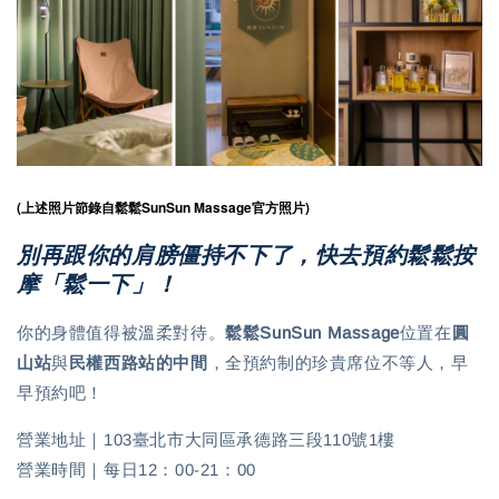
(上述照片節錄自鬆鬆SunSun Massage官方照片)
別再跟你的肩膀僵持不下了，快去預約鬆鬆按
摩「鬆一下」！
你的身體值得被溫柔對待。
鬆鬆SunSun Massage
位置在
圓
山站
與
民權西路站的中間
，全預約制的珍貴席位不等人，早
早預約吧！
營業地址｜103臺北市大同區承德路三段110號1樓
營業時間｜每日12：00-21：00