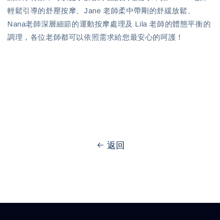
輕鬆引導的舒壓按摩、Jane 老師柔中帶剛的舒緩放鬆、
Nana老師深層細節的運動按摩處理及 Lila 老師的體態平衡的
調理，各位老師都可以依照需求給您最安心的呵護！
返回