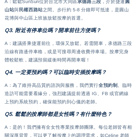
A：鬆鬆SunSun位於台北市大同區
承德路三段
，介於捷運
圓
山站
與
民權西路站
之間。步行約 5-8 分鐘即可抵達，是圓山
花博與中山區上班族放鬆按摩的首選。
Q3. 附近有停車位嗎？開車前往方便嗎？
A：建議搭乘捷運前往，環保又放鬆。若需開車，承德路三段
沿線有路邊停車格，或是可搜尋周邊收費停車場。按摩完身
體較鬆軟，建議預留緩衝時間再開車喔！
Q4. 一定要預約嗎？可以臨時安插按摩嗎？
A：為了維持高品質的諮詢與服務，我們實行
全預約制
。臨時
造訪可能需要看緣分，強烈建議提前透過 IG、FB 或官網線
上預約系統預約，確保能預約到心儀的老師。
Q5. 鬆鬆的按摩師都是女性嗎？有什麼特色？
A：是的！我們擁有全女性專業按摩師團隊。每位老師皆有相
關深厚背景，可以更了解按摩上的調理需求，如Celine 老師