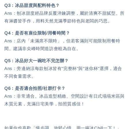
Q3：冰品甜度與配料特色？
Ans：刨冰甜度經品牌反覆淬鍊調整，屬於清爽不甜膩型。所
有淋醬皆手作，用料天然充滿季節特色與老闆的巧思。
Q4：是否有座位限制/用餐時間？
Ans：店內「未滿席不限時」，但若客滿則可能限制用餐時
間。建議非尖峰時間造訪會較為自在。
Q5：冰品好大一碗吃不完怎辦？
Ans：旁邊納涼每款刨冰皆有"完整杯"與"迷你杯"選擇，適合
不同食量需求。
Q6：是否適合拍照/社群打卡？
Ans：非常適合。冰品造型精緻、空間設計有日式塌塌米區與
木質元素，充滿日宅美學，拍照質感佳！
如果你也喜歡「慢步調、放鬆心情、用一碗冰Chill一下！」