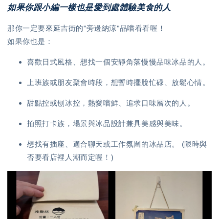
如果你跟小編一樣也是愛到處體驗美食的人
那你一定要來延吉街的"旁邊納涼"品嚐看看喔！
如果你也是：
喜歡日式風格、想找一個安靜角落慢慢品味冰品的人。
上班族或朋友聚會時段，想暫時擺脫忙碌、放鬆心情。
甜點控或刨冰控，熱愛嚐鮮、追求口味層次的人。
拍照打卡族，場景與冰品設計兼具美感與美味。
想找有插座、適合聊天或工作氛圍的冰品店。 (限時與
否要看店裡人潮而定喔！)