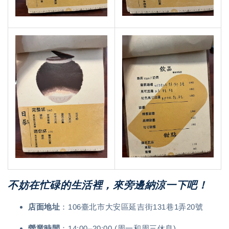
不妨在忙碌的生活裡，來旁邊納涼一下吧！
店面地址
：106臺北市大安區延吉街131巷1弄20號
營業時間
：14:00–20:00 (周一和周三休息)