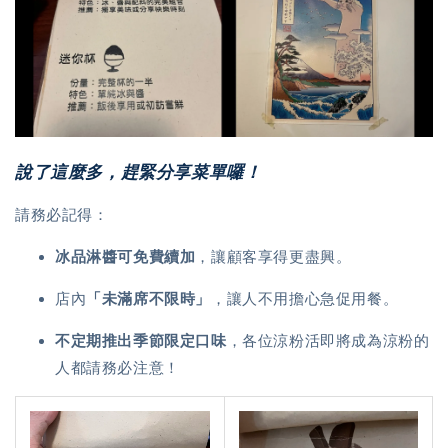
說了這麼多，趕緊分享菜單囉！
請務必記得：
冰品淋醬
可免費續加
，讓顧客享得更盡興。
店內
「未滿席不限時」
，讓人不用擔心急促用餐。
不定期推出季節限定口味
，各位涼粉活即將成為涼粉的
人都請務必注意！