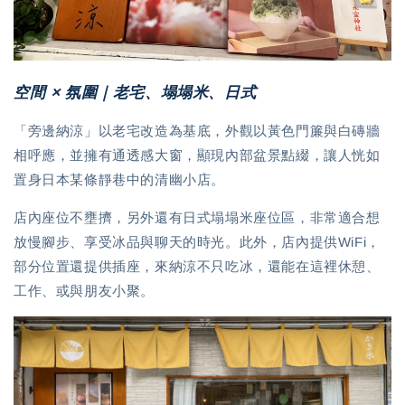
空間 × 氛圍｜老宅、塌塌米、日式
「旁邊納涼」以老宅改造為基底，外觀以黃色門簾與白磚牆
相呼應，並擁有通透感大窗，顯現內部盆景點綴，讓人恍如
置身日本某條靜巷中的清幽小店。
店內座位不壅擠，另外還有日式塌塌米座位區，非常適合想
放慢腳步、享受冰品與聊天的時光。此外，店內提供WiFi，
部分位置還提供插座，來納涼不只吃冰，還能在這裡休憩、
工作、或與朋友小聚。