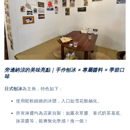
旁邊納涼的美味亮點｜手作刨冰 × 專屬醬料 × 季節口
味
日式刨冰
為主角，特色如下：
使用鬆軟細緻的冰體，入口如雪花般融化。
所有淋醬均為店家自製：如薰衣草醬、泰式奶茶基底、
抹茶醬等，親爽無化學感！推一個！