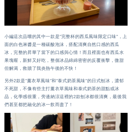
小編這次品嚐的其中一款是"完整杯的西瓜風味限定口味"，上
面的白色淋醬是一種碳酸泡沫，搭配清爽自然口感的西瓜
冰，完整的昇華了當下的口感與心情！而且裡面也有西瓜水
果塊喔，新鮮又好吃，整個冰品綿綿密密的反覆衝擊，微甜
但解渴，救贖了我炎熱午後的不快！
另外2款是"薰衣草風味"和"泰式奶茶風味"的日式刨冰，濃郁
不死甜，不像有些主打薰衣草風味和泰式奶茶的甜點或冰
品，化學感很重，旁邊納涼這裡的2款刨冰都很清爽，最後我
們甚至都把融化的冰一飲而盡了！