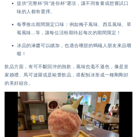
提供"完整杯"與"迷你杯"選項，讓不同食量或想嘗試口
味的人都有選擇。
每季推出期間限定口味：例如梅子風味、西瓜風味、草
莓風味...等，讓每位涼粉期待起每次的期間限定！
冰品的淋醬可以續加，也適合嗜甜的螞蟻人朋友來品嚐
喔！
飲品方面，有可不斷回沖的熱飲，風味也毫不遜色，像是皇
家婚禮、馬可波羅或是歐蕾飲品，搭配刨冰形成一種剛剛好
的美好組合。