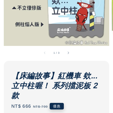
1
/
3
【床編故事】紅機車 欸...
立中柱喔！ 系列擋泥板 2
款
Sale
NT$ 666
Regular
優惠
NT$ 799