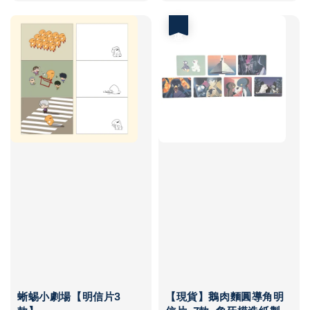
優惠
蜥蜴小劇場【明信片3
【現貨】鵝肉麵圓導角明