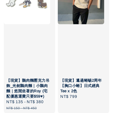
【現貨】鵝肉麵壓克力吊
【現貨】邋遢蜥蜴2周年
飾_光劍鵝肉麵｜小鵝肉
【胸口小蜥】日式經典
麵｜悠閒坐著的Roy (宅
Tee x 2色
配優惠運費只要$59♥️)
Regular
NT$ 799
Sale
NT$ 135
-
NT$ 380
Regular
price
price
price
NT$ 150
-
NT$ 450