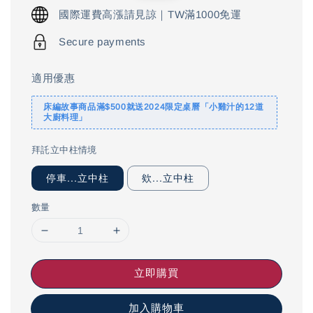
price
price
國際運費高漲請見諒｜TW滿1000免運
Secure payments
適用優惠
床編故事商品滿$500就送2024限定桌曆「小雞汁的12道
大廚料理」
拜託立中柱情境
停車...立中柱
欸...立中柱
數量
立即購買
加入購物車